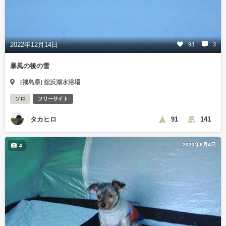
2022年12月14日
93
3
暴風の後の雪
[福島県] 舘浜湖水浴場
ソロ
フリーサイト
タカヒロ
91
141
2023年6月4日
4