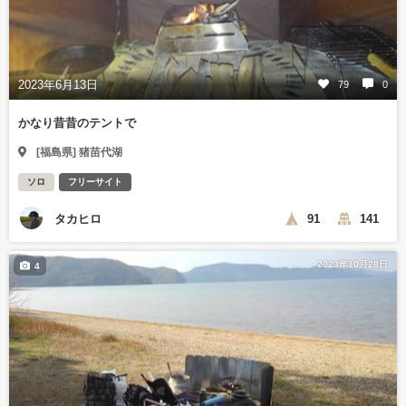
2023年6月13日
79
0
かなり昔昔のテントで
[福島県] 猪苗代湖
ソロ
フリーサイト
タカヒロ
91
141
2023年10月28日
4