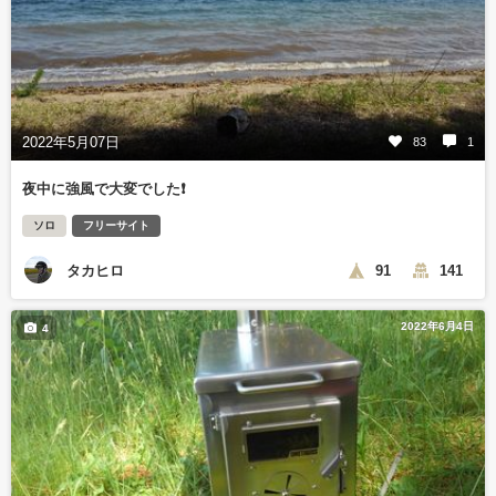
2022年5月07日
83
1
夜中に強風で大変でした❗
ソロ
フリーサイト
タカヒロ
91
141
2022年6月4日
4