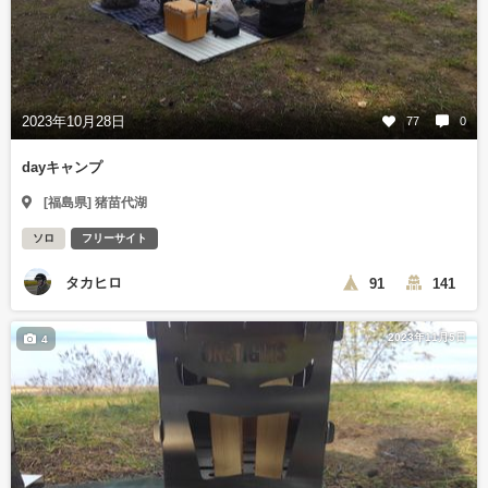
2023年10月28日
77
0
dayキャンプ
[福島県] 猪苗代湖
ソロ
フリーサイト
タカヒロ
91
141
2023年11月5日
4