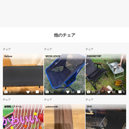
他のチェア
チェア
チェア
チェア
Helinox
MOON LENCE
05SHINETRIP
3
12
15
7
0
10
0
12
0
チェア
チェア
チェア
縫製職人アナベル
asimocrafts
DOD