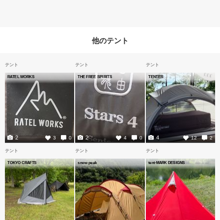
他のテント
テント
テント
テント
RATEL WORKS
THE FREE SPIRITS
TENTER
2
2
4
3
0
4
0
12
2
テント
テント
テント
TOKYO CRAFTS
snow peak
tent-MARK DESIGNS