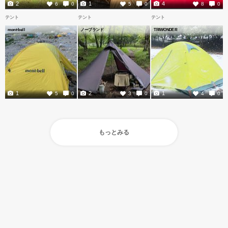
2
1
4
6
0
5
0
8
0
テント
テント
テント
mont-bell
ノーブランド
TRIWONDER
1
2
1
5
0
3
0
4
0
もっとみる