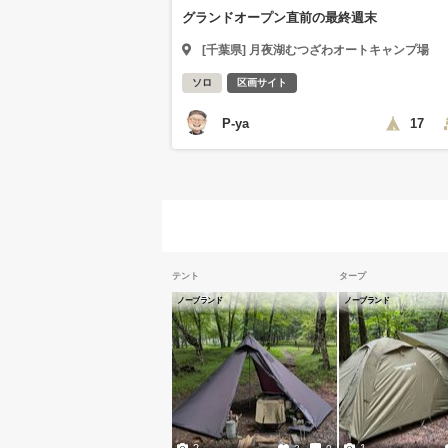
グランドオープン直前の最終週末
[千葉県] 月夜湖むつざわオートキャンプ場
ソロ
区画サイト
P-ya
17
テント
タープ
ノーブランド
ノーブランド