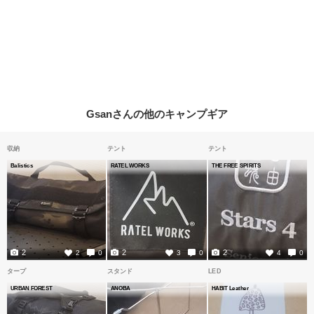
Gsanさんの他のキャンプギア
収納
テント
テント
Balistics
RATEL WORKS
THE FREE SPIRITS
2
2
2
2
0
3
0
4
0
タープ
スタンド
LED
URBAN FOREST
ANOBA
HABIT Leather