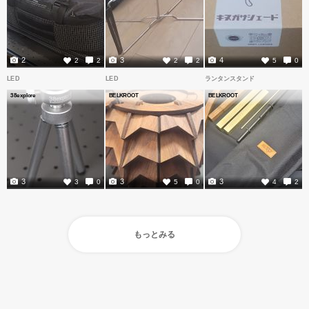
2
3
4
2
2
2
2
5
0
LED
LED
ランタンスタンド
38explore
BELKROOT
BELKROOT
3
3
3
3
0
5
0
4
2
もっとみる