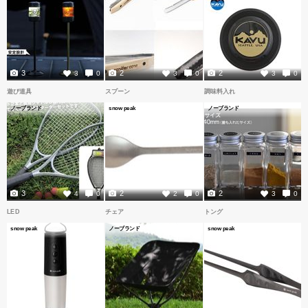
3
2
2
3
0
3
0
3
0
遊び道具
スプーン
調味料入れ
ノーブランド
snow peak
ノーブランド
3
2
2
4
0
2
0
3
0
LED
チェア
トング
snow peak
ノーブランド
snow peak