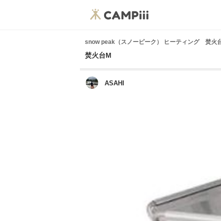
snow peak（スノーピーク） ヒーティング 焚火
焚火台M
ASAHI