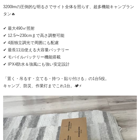
3200lmの圧倒的な明るさでサイト全体を照らす、超多機能キャンプラン
タン🔥
✔ 最大490㎡照射
✔ 12.5〜230cmまで高さ調整可能
✔ 4面独立調光で周囲にも配慮
✔ 最長11泊使える大容量バッテリー
✔ モバイルバッテリー機能搭載
✔ IPX4防水＆強風にも強い安定設計
「置く・吊るす・立てる・持つ・貼り付ける」の1台5役。
キャンプ、防災、作業灯までこれ1台。🏕️⚡