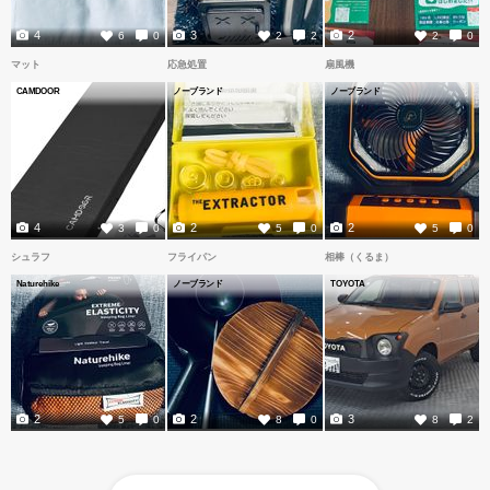
4
3
2
6
0
2
2
2
0
マット
応急処置
扇風機
CAMDOOR
ノーブランド
ノーブランド
4
2
2
3
0
5
0
5
0
シュラフ
フライパン
相棒（くるま）
Naturehike
ノーブランド
TOYOTA
2
2
3
5
0
8
0
8
2