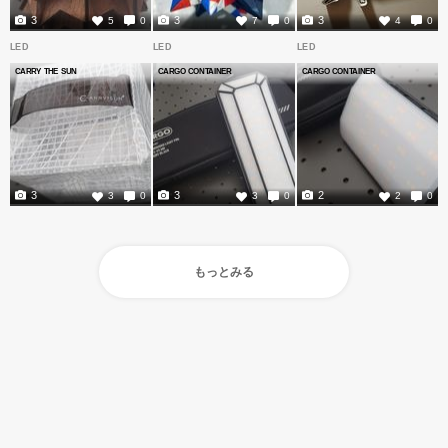
3
3
3
5
0
7
0
4
0
LED
LED
LED
CARRY THE SUN
CARGO CONTAINER
CARGO CONTAINER
3
3
2
3
0
3
0
2
0
もっとみる