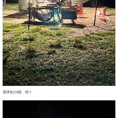
電球色の4面 弱？