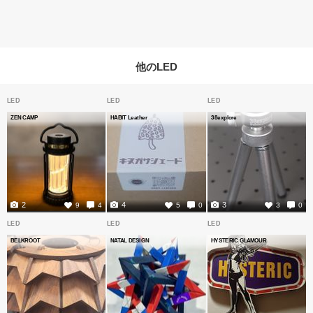
他のLED
LED
LED
LED
ZEN CAMP
HABIT Leather
38explore
2
4
3
9
4
5
0
3
0
LED
LED
LED
BELKROOT
NATAL DESIGN
HYSTERIC GLAMOUR