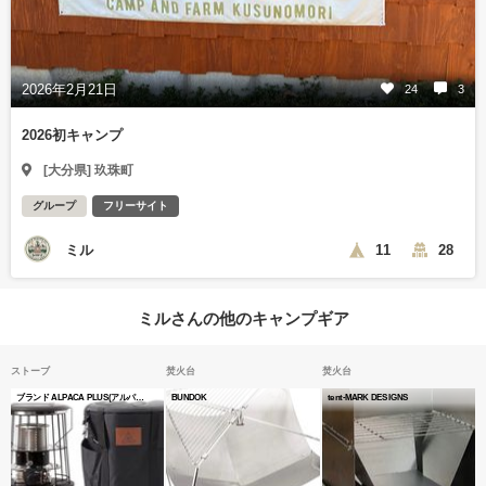
2026年2月21日
24
3
2026初キャンプ
[大分県] 玖珠町
グループ
フリーサイト
ミル
11
28
ミルさんの他のキャンプギア
ストーブ
焚火台
焚火台
ブランド ALPACA PLUS(アルパカプラス)色 ブラックエディション
BUNDOK
tent-MARK DESIGNS