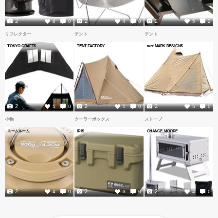
2
2
2
8
0
4
0
5
2
リフレクター
テント
テント
TOKYO CRAFTS
TENT FACTORY
tent-MARK DESIGNS
2
2
2
5
0
5
0
5
0
小物
クーラーボックス
ストーブ
スームルーム
IRIS
CHANGE MOORE
2
2
2
4
0
3
0
4
0