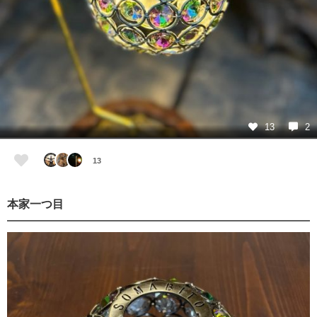
13
2
13
本家一つ目