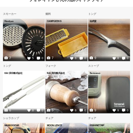
スモーカー
燃料
トング
HomLee
CAMPGEEKS
仙武堂
7
7
9
5
0
6
0
8
0
トング
フォーク
ストーブ
KAI 貝印株式会社
KAI 貝印株式会社
Sensereo
6
5
9
8
0
6
0
9
0
シェラカップ
チェア
チェア
NANGOGEAR
MOON LENCE
05SHINETRIP