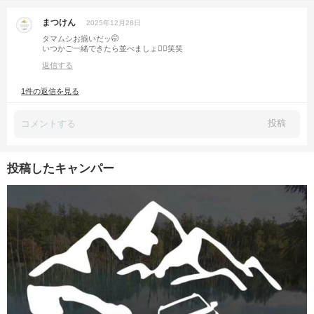
まつけん
2025年12月28日
タマムシお揃いだッ🤭
いつかご一緒できたら並べましょ🙋‍♂️笑笑
返信する
1件の返信を見る
投稿
投稿したキャンパー