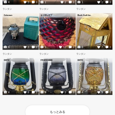
4
1
1
5
0
2
0
2
0
ランタン
ランタン
ランタン
Coleman
セミ印レザア
Bush Craft Inc.
4
5
6
3
0
10
0
7
0
ランタン
ランタン
ランタン
DIETZ
FEUERHAND
DIETZ
4
4
4
6
0
5
0
5
0
もっとみる