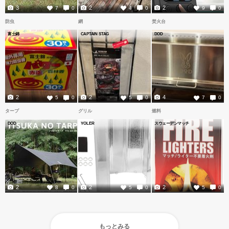
3
2
2
7
0
4
0
9
0
防虫
網
焚火台
富士錦
CAPTAIN STAG
DOD
2
2
4
5
0
5
0
7
0
タープ
グリル
燃料
DOD
YOLER
スウェーデンマッチ
2
2
2
8
0
5
0
5
0
もっとみる