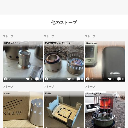
他のストーブ
ストーブ
ストーブ
ストーブ
IMCO（イムコ）
EVERNEW（エバニュー）
Sensereo
2
5
9
4
0
3
0
9
0
ストーブ
ストーブ
ストーブ
ssaw
Esbit
アルパカプラス