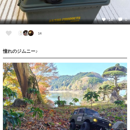
14
0
14
憧れのジムニー♪