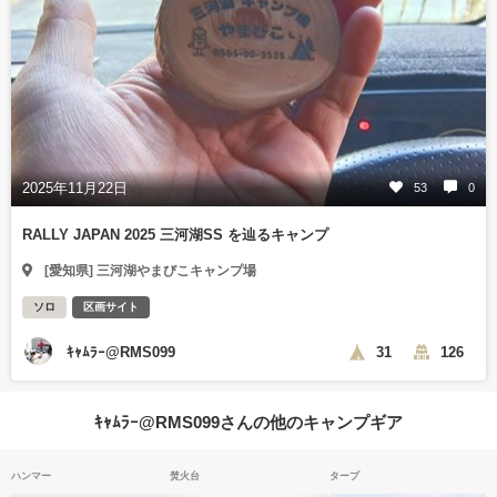
2025年11月22日
53
0
RALLY JAPAN 2025 三河湖SS を辿るキャンプ
[愛知県] 三河湖やまびこキャンプ場
ソロ
区画サイト
ｷｬﾑﾗｰ@RMS099
31
126
ｷｬﾑﾗｰ@RMS099さんの他のキャンプギア
ハンマー
焚火台
タープ