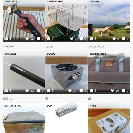
ZANE ARTS
CAPTAIN STAG
Coleman
4
9
5
12
0
8
0
9
0
バーナー
コンロ
バックパック
UNIFLAME
LOGOS
camping moon
4
7
8
11
0
14
0
10
0
火起こし
薪
鍋
CAPTAIN STAG
DCM
キザキ