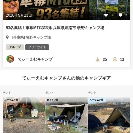
2026年5月23日
33
2
93名集結！軍幕MTG第3弾 兵庫県姫路市 牧野キャンプ場
[兵庫県] 牧野キャンプ場
グループ
フリーサイト
てぃーえむキャンプ
25
13
てぃーえむキャンプさんの他のキャンプギア
テント
テント
テント
ルーマニア軍
東ドイツ軍
ルーマニア軍