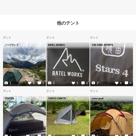
他のテント
テント
テント
テント
ノーブランド
RATEL WORKS
THE FREE SPIRITS
1
2
2
3
0
3
0
4
0
テント
テント
テント
TENTER
TOKYO CRAFTS
snow peak
4
2
1
12
2
7
0
5
0