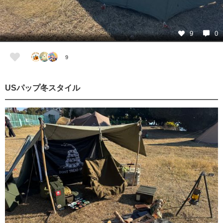
9
0
9
USパップ冬スタイル