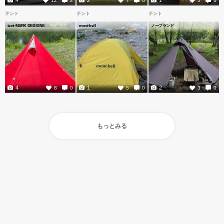
テント
テント
テント
tent-MARK DESIGNS
mont-bell
ノーブランド
4
1
2
8
0
5
0
3
0
もっとみる