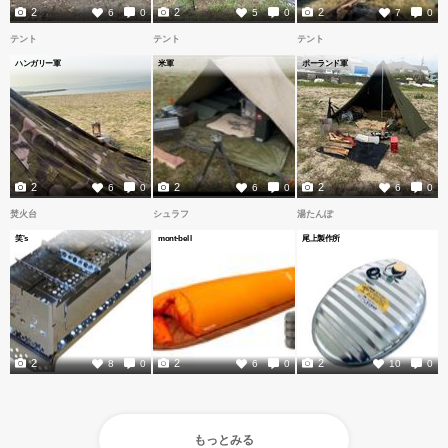
2
2
2
6
0
5
0
7
0
テント
テント
テント
ハンガリー軍
米軍
ポーランド軍
2
2
2
6
0
6
0
6
0
焚火台
シュラフ
湯たんぽ
笑's
mont-bell
尾上製作所
2
2
2
8
0
6
0
10
0
もっとみる