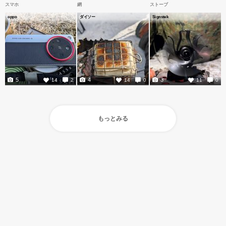
スマホ
網
ストーブ
oppo
ダイソー
Signstek
5
4
3
14
2
14
0
11
0
もっとみる