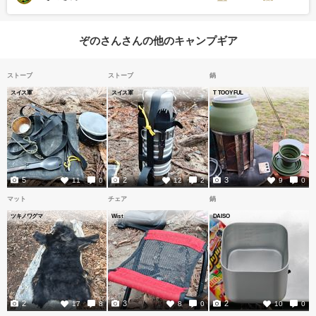
ぞのさんさんの他のキャンプギア
ストーブ
ストーブ
鍋
スイス軍
スイス軍
T TOOYFUL
5
2
3
11
0
12
2
9
0
マット
チェア
鍋
ツキノワグマ
Wist
DAISO
2
3
2
17
8
8
0
10
0