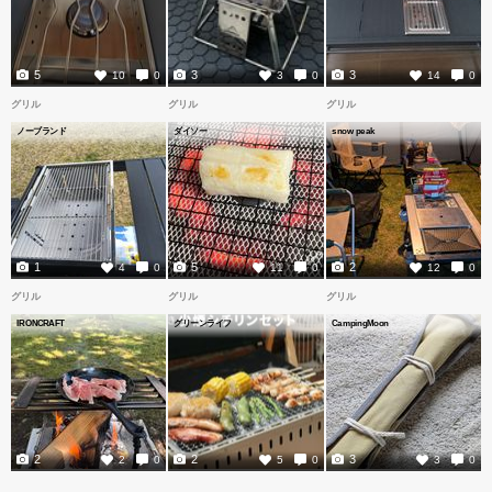
5
3
3
10
0
3
0
14
0
グリル
グリル
グリル
ノーブランド
ダイソー
snow peak
1
5
2
4
0
11
0
12
0
グリル
グリル
グリル
IRONCRAFT
グリーンライフ
CampingMoon
2
2
3
2
0
5
0
3
0