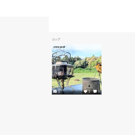
コップ
snow peak
1
2
0