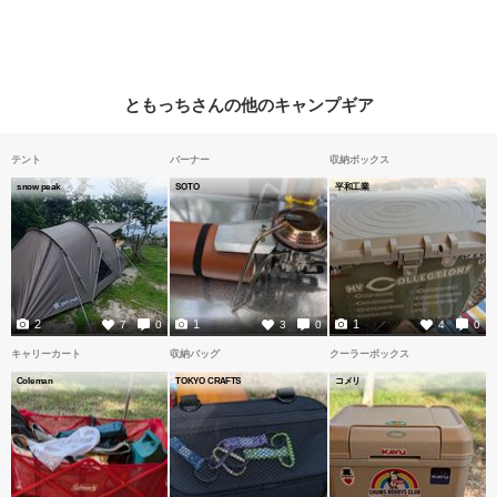
ともっちさんの他のキャンプギア
テント
バーナー
収納ボックス
snow peak
SOTO
平和工業
2
1
1
7
0
3
0
4
0
キャリーカート
収納バッグ
クーラーボックス
Coleman
TOKYO CRAFTS
コメリ