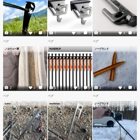
2
7
2
7
0
10
0
4
0
ペグ
ペグ
ペグ
ノルウェー軍
HUNDRUP
ノーブランド
2
1
2
3
0
2
0
4
1
ペグ
ペグ
ペグ
eono
workman
ノーブランド