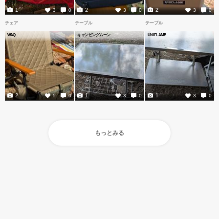
1
2
2
3
0
3
0
3
0
チェア
テーブル
テーブル
WAQ
キャンピングムーン
UNIFLAME
2
1
1
5
0
3
0
3
0
もっとみる