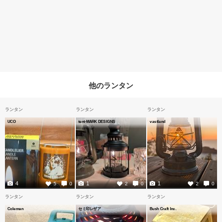
他のランタン
ランタン
ランタン
ランタン
UCO
tent-MARK DESIGNS
vastland
4
1
1
5
0
2
0
2
0
ランタン
ランタン
ランタン
Coleman
セミ印レザア
Bush Craft Inc.