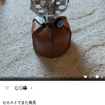
4
0
4
セカストでまた発見