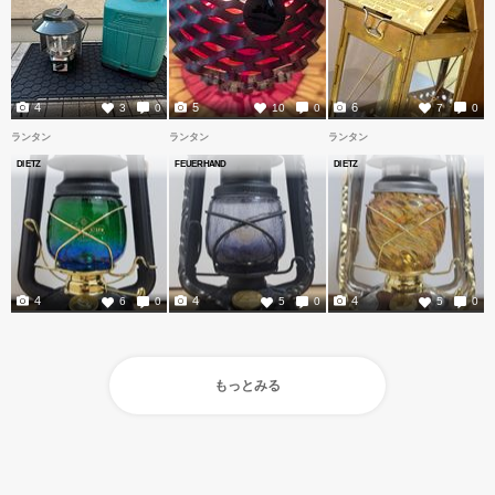
4
5
6
3
0
10
0
7
0
ランタン
ランタン
ランタン
DIETZ
FEUERHAND
DIETZ
4
4
4
6
0
5
0
5
0
もっとみる