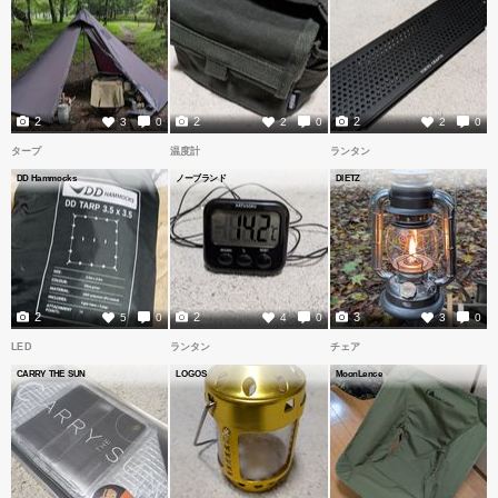
2
2
2
3
0
2
0
2
0
タープ
温度計
ランタン
DD Hammocks
ノーブランド
DIETZ
2
2
3
5
0
4
0
3
0
LED
ランタン
チェア
CARRY THE SUN
LOGOS
MoonLence