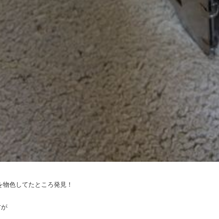
内を物色してたところ発見！
方が