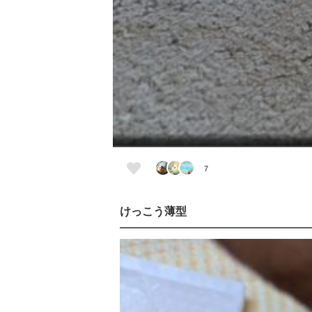
7
けっこう薄型