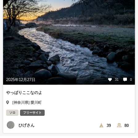
2025年12月27日
31
0
やっぱりここなのよ
[神奈川県] 愛川町
ソロ
フリーサイト
ひげさん
39
80