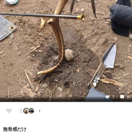
7
0
7
無骨感だけ