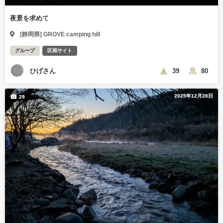
夜景を求めて
[静岡県] GROVE camping hill
グループ
区画サイト
ひげさん
39
80
2025年12月28日
29