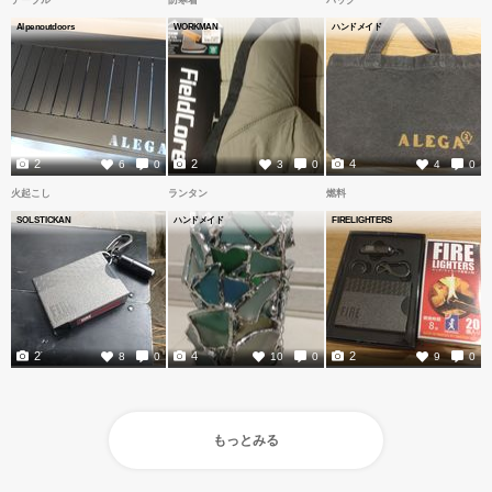
テーブル
防寒着
バッグ
Alpenoutdoors
WORKMAN
ハンドメイド
2
2
4
6
0
3
0
4
0
火起こし
ランタン
燃料
SOLSTICKAN
ハンドメイド
FIRELIGHTERS
2
4
2
8
0
10
0
9
0
もっとみる