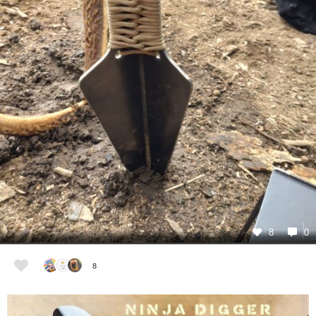
8
0
8