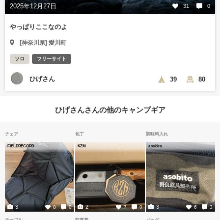
2025年12月27日
31
0
やっぱりここなのよ
[神奈川県] 愛川町
ソロ
フリーサイト
ひげさん
39
80
ひげさんさんの他のキャンプギア
チェア
包丁
調味料入れ
FIELDRECORD
KZM
asobito
3
2
3
8
0
7
0
6
3