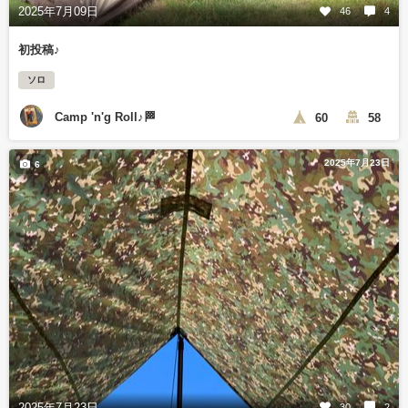
2025年7月09日
46
4
初投稿♪
ソロ
Camp 'n'g Roll♪🏁
60
58
2025年7月23日
6
2025年7月23日
30
2