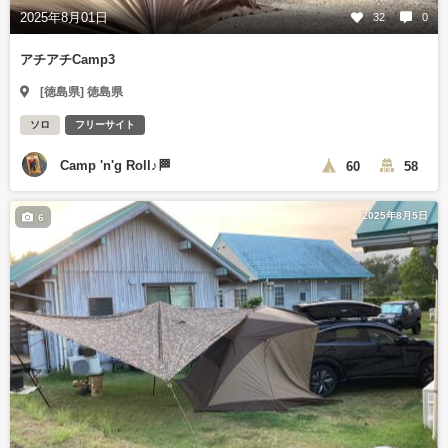
2025年8月01日
32
0
アチアチCamp3
[徳島県] 徳島県
ソロ
フリーサイト
Camp 'n'g Roll♪🏁
60
58
2025年8月5日
6