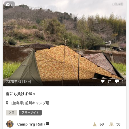
3月18日
8
2026年3月18日
37
4
雨にも負けず😎♬
[徳島県] 前川キャンプ場
ソロ
フリーサイト
Camp 'n'g Roll♪🏁
60
58