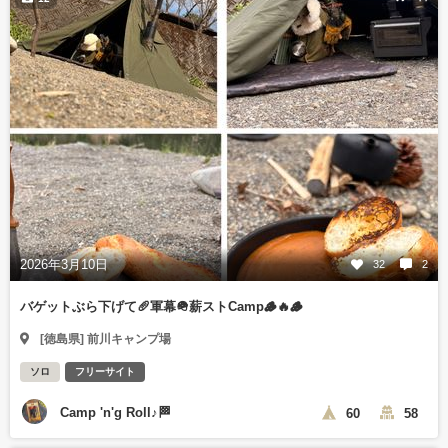
2026年3月10日
32
2
バゲットぶら下げて🥖軍幕🪖薪ストCamp🪵🔥🪵
[徳島県] 前川キャンプ場
ソロ
フリーサイト
Camp 'n'g Roll♪🏁
60
58