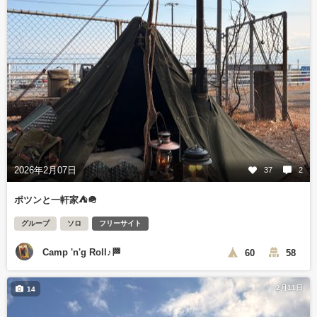
2026年2月07日
37
2
ポツンと一軒家⛺️🪖
グループ
ソロ
フリーサイト
Camp 'n'g Roll♪🏁
60
58
2月11日
14