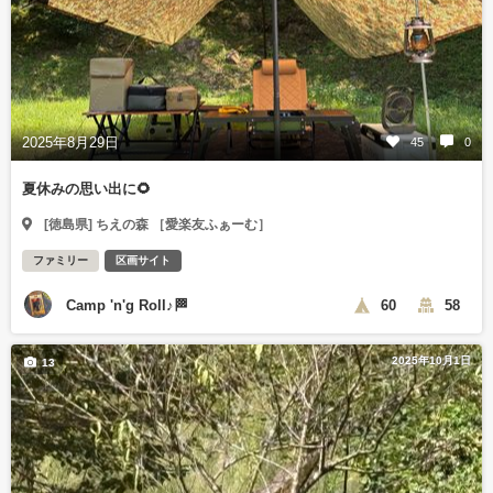
2025年8月29日
45
0
夏休みの思い出に🌻
[徳島県] ちえの森 ［愛楽友ふぁーむ］
ファミリー
区画サイト
Camp 'n'g Roll♪🏁
60
58
2025年10月1日
13