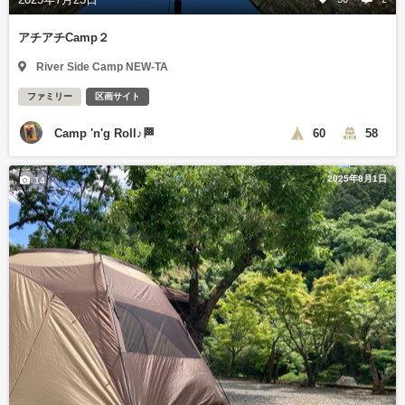
アチアチCamp２
River Side Camp NEW-TA
ファミリー
区画サイト
Camp 'n'g Roll♪🏁
60
58
2025年8月1日
14