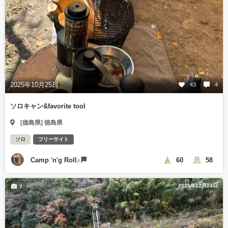
2025年10月25日
43
4
ソロキャン&favorite tool
[徳島県] 徳島県
ソロ
フリーサイト
Camp 'n'g Roll♪🏁
60
58
2025年12月24日
7