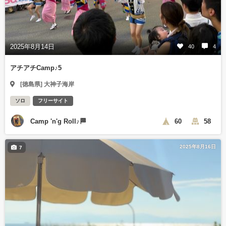
2025年8月14日
40
4
アチアチCamp♪5
[徳島県] 大神子海岸
ソロ
フリーサイト
Camp 'n'g Roll♪🏁
60
58
2025年8月16日
7