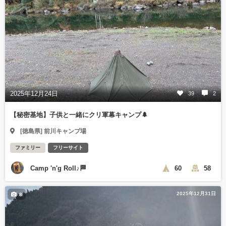
2025年12月24日
39
2
【秘密基地】子供と一緒にクリ軍幕キャンプ🌲
[徳島県] 前川キャンプ場
ファミリー
フリーサイト
Camp 'n'g Roll♪🏁
60
58
2025年12月31日
8