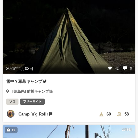
2026年1月02日
42
0
雪中？軍幕キャンプ🏕️
[徳島県] 前川キャンプ場
ソロ
フリーサイト
Camp 'n'g Roll♪🏁
60
58
2月9日
12