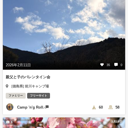
2026年2月11日
35
0
親父と子のバレンタイン会
[徳島県] 前川キャンプ場
ファミリー
フリーサイト
Camp 'n'g Roll♪🏁
60
58
2月18日
9