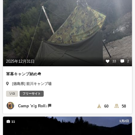
2025年12月31日
33
2
軍幕キャンプ納め🪖
[徳島県] 前川キャンプ場
ソロ
フリーサイト
Camp 'n'g Roll♪🏁
60
58
1月2日
11