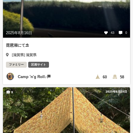
2025年8月16日
43
0
琵琶湖にて⛱️
[滋賀県] 滋賀県
ファミリー
区画サイト
Camp 'n'g Roll♪🏁
60
58
2025年8月29日
9