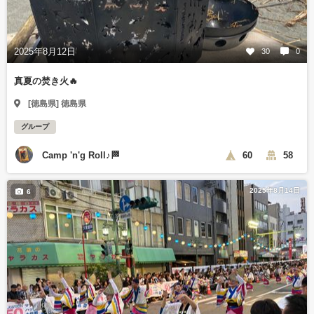
2025年8月12日
30
0
真夏の焚き火🔥
[徳島県] 徳島県
グループ
Camp 'n'g Roll♪🏁
60
58
2025年8月14日
6