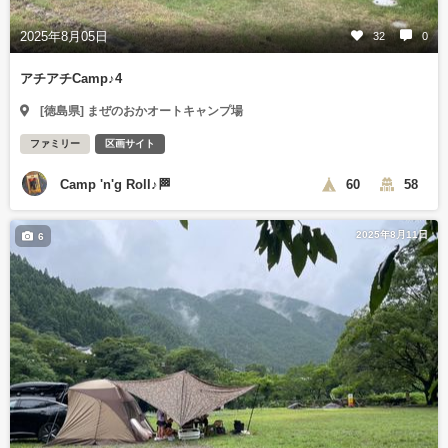
2025年8月05日
32
0
アチアチCamp♪4
[徳島県] まぜのおかオートキャンプ場
ファミリー
区画サイト
Camp 'n'g Roll♪🏁
60
58
2025年8月11日
6