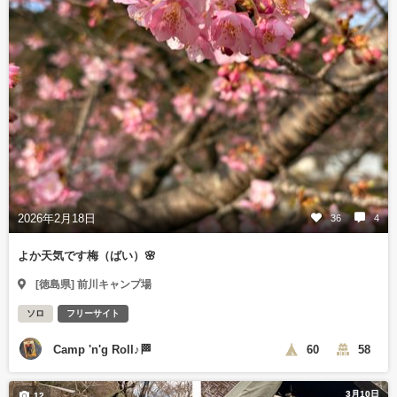
2026年2月18日
36
4
よか天気です梅（ばい）🌸
[徳島県] 前川キャンプ場
ソロ
フリーサイト
Camp 'n'g Roll♪🏁
60
58
3月10日
12