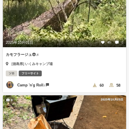
2025年10月01日
45
0
カモフラージュ😎♬
[徳島県] いくみキャンプ場
ソロ
フリーサイト
Camp 'n'g Roll♪🏁
60
58
2025年10月25日
8