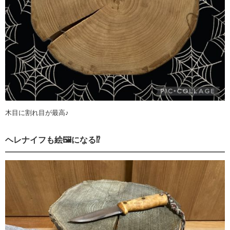
木目に割れ目が最高♪
ヘレナイフも絵🖼️になる⁉︎