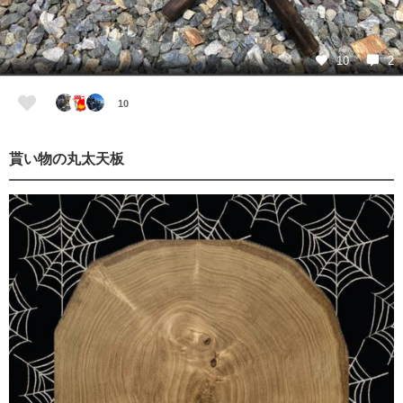
10
2
10
貰い物の丸太天板