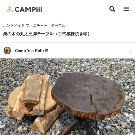
ハンドメイド ファニチャー テーブル
栗の木の丸太三脚テーブル（古代模様焼き印）
Camp 'n'g Roll♪🏁
2025年7月10日