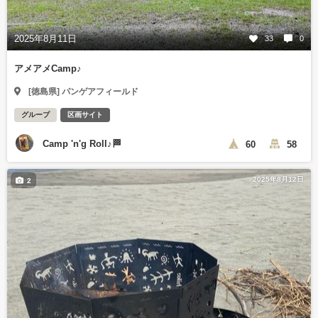
2025年8月11日
33
0
アメアメCamp♪
[徳島県] パンゲアフィールド
グループ
区画サイト
Camp 'n'g Roll♪🏁
60
58
2025年8月12日
2