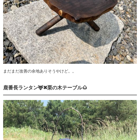
まだまだ改善の余地ありそうやけど。。
鹿番長ランタン🦌✖︎栗の木テーブル🌰