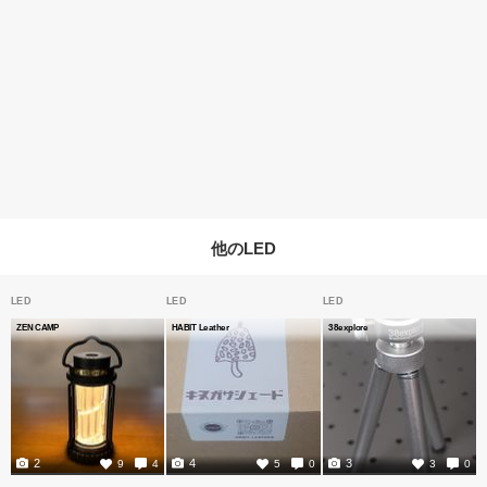
他のLED
LED
LED
LED
ZEN CAMP
HABIT Leather
38explore
2
4
3
9
4
5
0
3
0