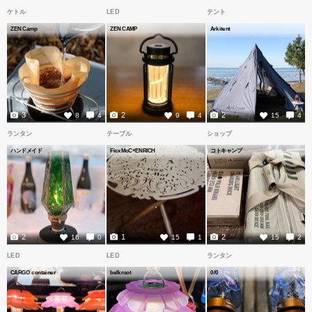
ケトル
LED
テント
ZEN Camp
ZEN CAMP
Arkitent
3
2
2
8
4
9
4
15
4
ランタン
テーブル
ショップ
ハンドメイド
FicxMoC×ENRICH
コトキャンプ
2
1
2
16
0
15
1
15
2
LED
LED
ランタン
CARGO container
belkroot
0/0