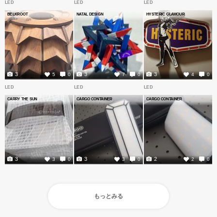
LED
LED
LED
BELKROOT
NATAL DESIGN
HYSTERIC GLAMOUR
3
3
3
5
0
7
0
4
0
LED
LED
LED
CARRY THE SUN
CARGO CONTAINER
CARGO CONTAINER
3
3
2
3
0
3
0
2
0
もっとみる