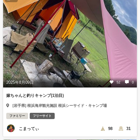
2025年8月09日
52
0
嫁ちゃんと釣りキャンプ(1泊目)
[岩手県] 根浜海岸観光施設 根浜シーサイド・キャンプ場
ファミリー
フリーサイト
こまってぃ
98
31