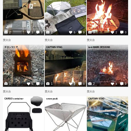
2
2
3
3
0
6
0
2
0
焚火台
焚火台
焚火台
チタンマニア
CAPTAIN STAG
tent-MARK DESIGNS
1
1
2
5
0
2
0
4
0
焚火台
焚火台
焚火台
CARGO container
snow peak
CAPTAIN STAG