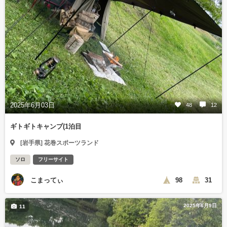
2025年6月03日
48
12
ギトギトキャンプ(1泊目
[岩手県] 花巻スポーツランド
ソロ
フリーサイト
こまってぃ
98
31
2025年6月9日
11