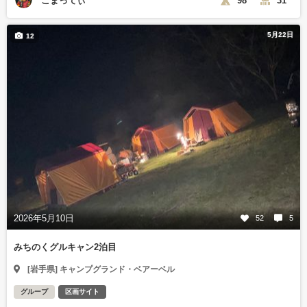
こまってぃ
98
31
5月22日
12
2026年5月10日
52
5
みちのくグルキャン2泊目
[岩手県] キャンプグランド・ベアーベル
グループ
区画サイト