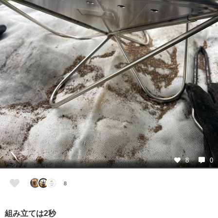
8
0
8
組み立ては2秒