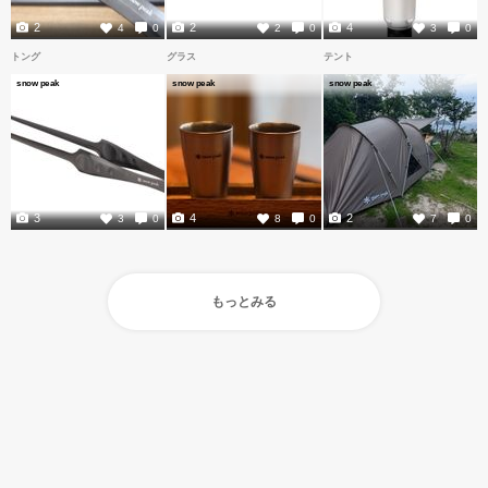
2
2
4
4
0
2
0
3
0
トング
グラス
テント
snow peak
snow peak
snow peak
3
4
2
3
0
8
0
7
0
もっとみる