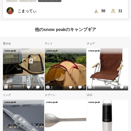
こまってぃ
98
31
他のsnow peakのキャンプギア
焚火台
テント
チェア
snow peak
snow peak
snow peak
2
1
2
3
0
5
0
3
0
トング
スプーン
LED
snow peak
snow peak
snow peak