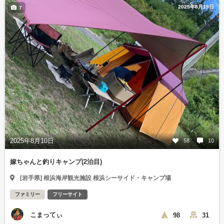
2025年8月19日
7
2025年8月10日
58
10
嫁ちゃんと釣りキャンプ(2泊目)
[岩手県] 根浜海岸観光施設 根浜シーサイド・キャンプ場
ファミリー
フリーサイト
こまってぃ
98
31