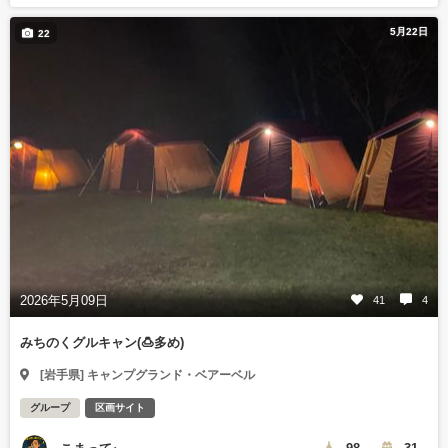
5月22日
22
2026年5月09日
41
4
みちのくグルキャン(🍮多め)
[岩手県] キャンプグランド・ベアーベル
グループ
区画サイト