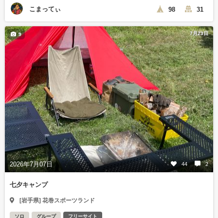
こまってぃ
98
31
7月23日
9
2026年7月07日
44
2
七夕キャンプ
[岩手県] 花巻スポーツランド
ソロ
グループ
フリーサイト