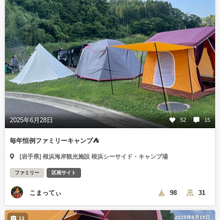
2025年6月28日
52
15
毎年恒例ファミリーキャンプ⛺️
[岩手県] 根浜海岸観光施設 根浜シーサイド・キャンプ場
ファミリー
区画サイト
こまってぃ
98
31
2025年8月19日
13