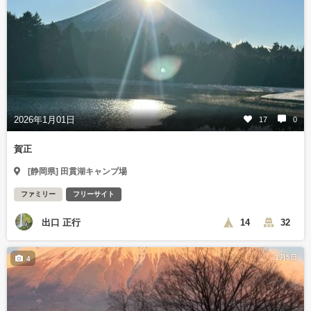
2026年1月01日
17
0
賀正
[静岡県] 田貫湖キャンプ場
ファミリー
フリーサイト
出口 正行
14
32
1月5日
4