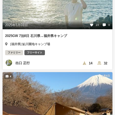
2025年5月01日
23
0
2025GW 7泊8日 石川県→福井県キャンプ
[福井県] 鮎川園地キャンプ場
ファミリー
フリーサイト
出口 正行
14
32
1月5日
4