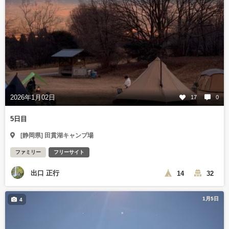
2026年1月02日
17
0
5日目
[静岡県] 田貫湖キャンプ場
ファミリー
フリーサイト
出口 正行
14
32
1月5日
4