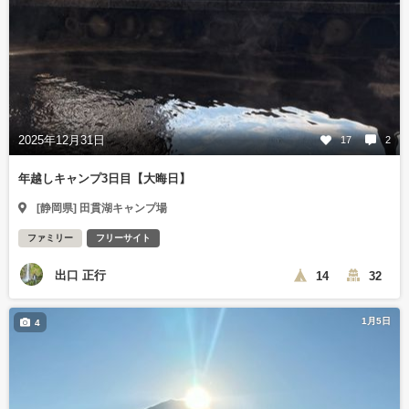
2025年12月31日
17
2
年越しキャンプ3日目【大晦日】
[静岡県] 田貫湖キャンプ場
ファミリー
フリーサイト
出口 正行
14
32
1月5日
4