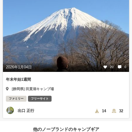
2026年1月04日
20
0
年末年始1週間
[静岡県] 田貫湖キャンプ場
ファミリー
フリーサイト
出口 正行
14
32
他のノーブランドのキャンプギア