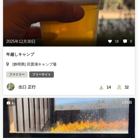
2025年12月30日
18
0
年越しキャンプ
[静岡県] 田貫湖キャンプ場
ファミリー
フリーサイト
出口 正行
14
32
1月5日
4