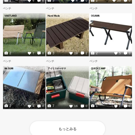
1
3
2
6
0
4
0
20
0
ベンチ
ベンチ
ベンチ
VASTLAND
Hand Made
OGAWA
2
3
2
7
0
19
2
5
0
ベンチ
ベンチ
ベンチ
Mt.SUMI
アイリスオーヤマ
QUICK CAMP
2
7
1
9
0
16
0
2
0
もっとみる