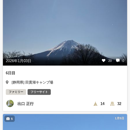
2026年1月03日
20
0
6日目
[静岡県] 田貫湖キャンプ場
ファミリー
フリーサイト
出口 正行
14
32
1月5日
5