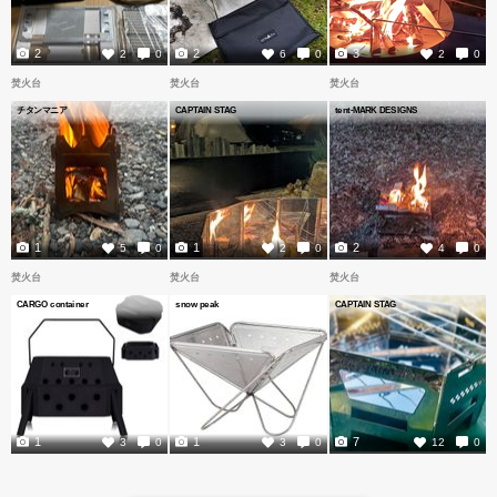
2
2
3
2
0
6
0
2
0
焚火台
焚火台
焚火台
チタンマニア
CAPTAIN STAG
tent-MARK DESIGNS
1
1
2
5
0
2
0
4
0
焚火台
焚火台
焚火台
CARGO container
snow peak
CAPTAIN STAG
1
1
7
3
0
3
0
12
0