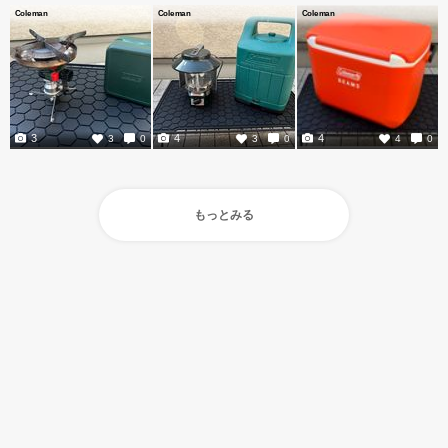
Coleman
Coleman
Coleman
3
4
4
3
0
3
0
4
0
もっとみる