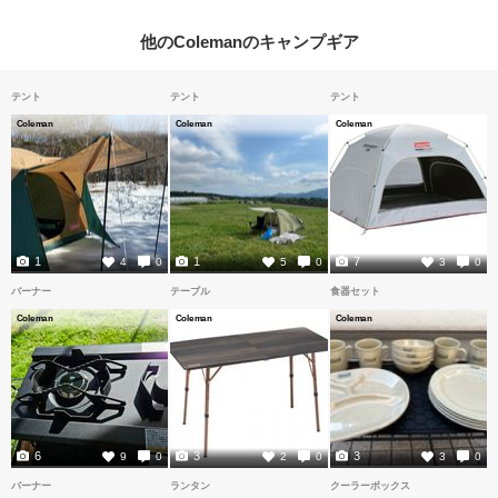
他のColemanのキャンプギア
テント
テント
テント
Coleman
Coleman
Coleman
1
1
7
4
0
5
0
3
0
バーナー
テーブル
食器セット
Coleman
Coleman
Coleman
6
3
3
9
0
2
0
3
0
バーナー
ランタン
クーラーボックス