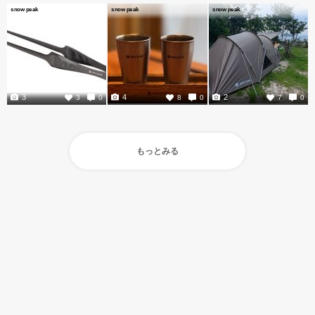
snow peak
snow peak
snow peak
3
4
2
3
0
8
0
7
0
もっとみる