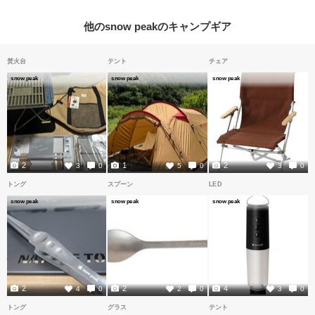
他のsnow peakのキャンプギア
焚火台
テント
チェア
snow peak
snow peak
snow peak
2
1
2
3
0
5
0
3
0
トング
スプーン
LED
snow peak
snow peak
snow peak
2
2
4
4
0
2
0
3
0
トング
グラス
テント