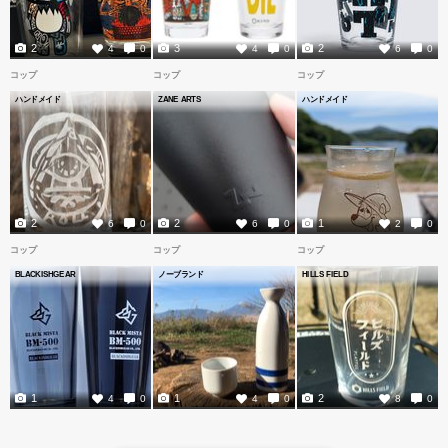
2
3
2
4
0
4
0
6
0
コップ
コップ
コップ
ハンドメイド
ZANE ARTS
ハンドメイド
2
2
1
6
0
6
0
2
0
コップ
コップ
コップ
BLACKISHGEAR
ノーブランド
HILLS FIELD
1
1
2
4
0
4
0
8
0