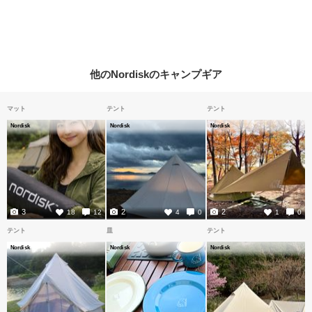
他のNordiskのキャンプギア
マット
テント
テント
Nordisk
Nordisk
Nordisk
3
2
2
18
12
4
0
1
0
テント
皿
テント
Nordisk
Nordisk
Nordisk