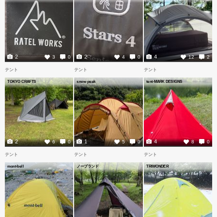
2
2
4
3
0
4
0
12
2
テント
テント
テント
TOKYO CRAFTS
snow peak
tent-MARK DESIGNS
2
1
4
6
0
5
0
8
0
テント
テント
テント
mont-bell
ノーブランド
TRIWONDER