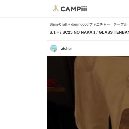
Shim-Craft + damngood ファニチャー テーブル
S.T.F / SC25 NO NAKA!! / GLASS TENB
atelier