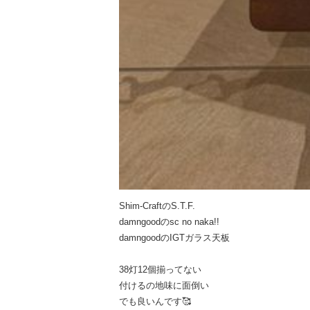
Shim-CraftのS.T.F.
damngoodのsc no naka!!
damngoodのIGTガラス天板
38灯12個揃ってない
付けるの地味に面倒い
でも良いんです🥰