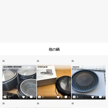
他の鍋
鍋
鍋
鍋
tent-MARK DESIGNS
snow peak
Iwatani
3
3
3
3
0
9
0
3
0
鍋
鍋
鍋