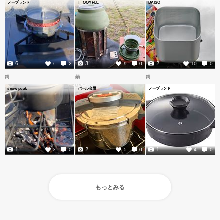
ノーブランド
T TOOYFUL
DAISO
6
3
2
6
2
9
0
10
0
鍋
鍋
鍋
snow peak
パール金属
ノーブランド
1
2
1
3
0
5
0
4
0
もっとみる