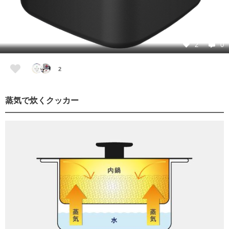
2
0
2
蒸気で炊くクッカー