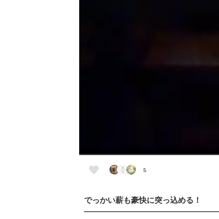
5
でっかい薪も豪快に突っ込める！