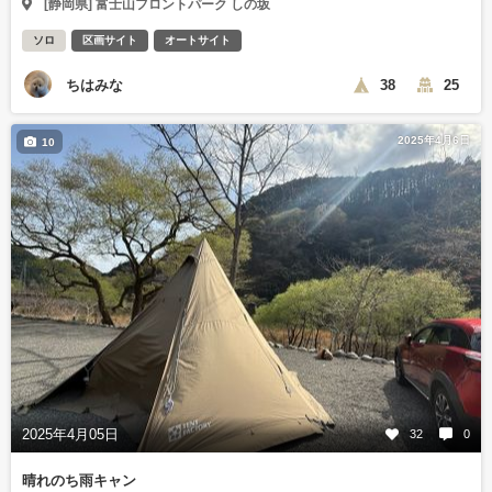
[静岡県] 富士山フロントパーク しの坂
ソロ
区画サイト
オートサイト
ちはみな
38
25
2025年4月6日
10
2025年4月05日
32
0
晴れのち雨キャン