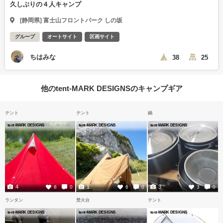
久しぶりの４人キャンプ
[静岡県] 富士山フロントパーク しの坂
グループ
オートサイト
区画サイト
ちはみな
38
25
他のtent-MARK DESIGNSのキャンプギア
テント
テント
鍋
tent-MARK DESIGNS
tent-MARK DESIGNS
tent-MARK DESIGNS
4
1
3
8
0
6
0
3
0
ランタン
焚火台
テント
tent-MARK DESIGNS
tent-MARK DESIGNS
tent-MARK DESIGNS