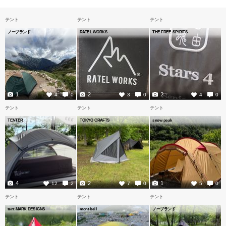
テント
テント
テント
ノーブランド
RATEL WORKS
THE FREE SPIRITS
1
2
2
4
0
3
0
4
0
テント
テント
テント
TENTER
TOKYO CRAFTS
snow peak
4
2
1
12
2
7
0
5
0
テント
テント
テント
tent-MARK DESIGNS
mont-bell
ノーブランド