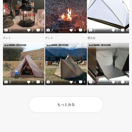
1
2
2
2
0
4
0
2
0
テント
テント
焚火台
tent-MARK DESIGNS
tent-MARK DESIGNS
tent-MARK DESIGNS
2
1
2
7
0
3
0
5
2
もっとみる