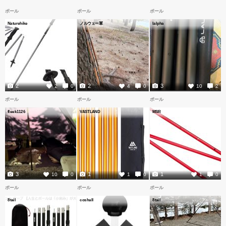
ポール
ポール
ポール
Naturehike
ノルウェー軍
lalpha
2
2
3
2
0
4
0
10
2
ポール
ポール
ポール
fleek1126
VASTLAND
MSR
3
1
1
10
0
1
0
1
0
ポール
ポール
ポール
8tail
coshall
8tail