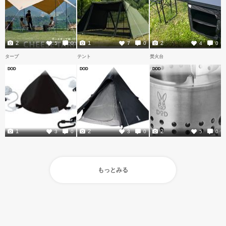
2
1
2
5
0
7
0
4
0
タープ
テント
焚火台
DOD
DOD
DOD
1
2
2
3
0
3
0
5
0
もっとみる