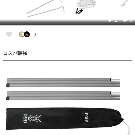
2
0
2
コスパ最強