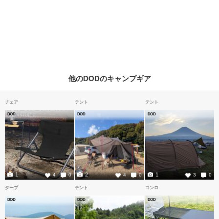
他のDODのキャンプギア
チェア
テント
テント
DOD
DOD
DOD
1
2
1
4
0
4
0
3
0
タープ
テント
コンロ
DOD
DOD
DOD