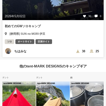
2026年5月02日
30
0
初めてのGWソロキャンプ
[静岡県] SUN no MORI 伊豆
ソロ
オートサイト
区画サイト
ちはみな
38
25
他のtent-MARK DESIGNSのキャンプギア
テント
テント
鍋
tent-MARK DESIGNS
tent-MARK DESIGNS
tent-MARK DESIGNS