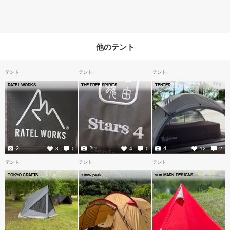
他のテント
テント
テント
テント
RATEL WORKS
THE FREE SPIRITS
TENTER
2
2
4
3
0
4
0
12
2
テント
テント
テント
TOKYO CRAFTS
snow peak
tent-MARK DESIGNS