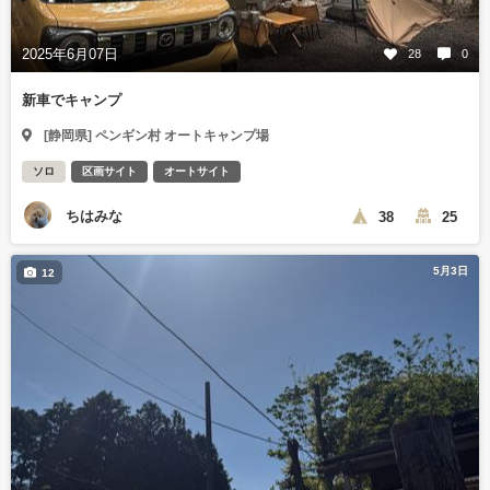
2025年6月07日
28
0
新車でキャンプ
[静岡県] ペンギン村 オートキャンプ場
ソロ
区画サイト
オートサイト
ちはみな
38
25
5月3日
12