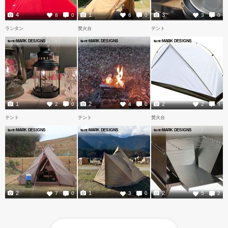
4
1
3
8
0
6
0
3
0
ランタン
焚火台
テント
tent-MARK DESIGNS
tent-MARK DESIGNS
tent-MARK DESIGNS
1
2
2
2
0
4
0
2
0
テント
テント
焚火台
tent-MARK DESIGNS
tent-MARK DESIGNS
tent-MARK DESIGNS
2
1
2
7
0
3
0
5
2