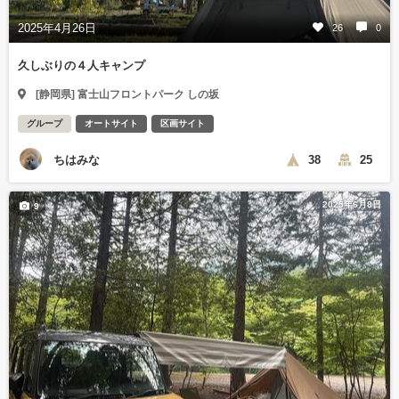
2025年4月26日
26
0
久しぶりの４人キャンプ
[静岡県] 富士山フロントパーク しの坂
グループ
オートサイト
区画サイト
ちはみな
38
25
2025年6月8日
9