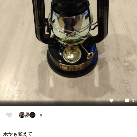
9
0
9
ホヤも変えて