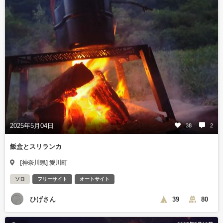
2025年5月04日
38
2
飯盒とスリランカ
[神奈川県] 愛川町
ソロ
フリーサイト
オートサイト
ひげさん
39
80