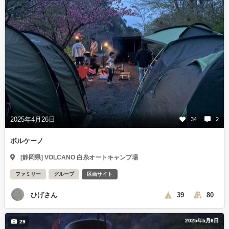
2025年4月26日
34
2
ボルケーノ
[静岡県] VOLCANO 白糸オートキャンプ場
ファミリー
グループ
区画サイト
ひげさん
39
80
2025年5月6日
29