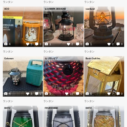
ランタン
ランタン
ランタン
UCO
tent-MARK DESIGNS
vastland
4
1
1
5
0
2
0
2
0
ランタン
ランタン
ランタン
Coleman
セミ印レザア
Bush Craft Inc.
4
5
6
3
0
10
0
7
0
ランタン
ランタン
ランタン
DIETZ
FEUERHAND
DIETZ