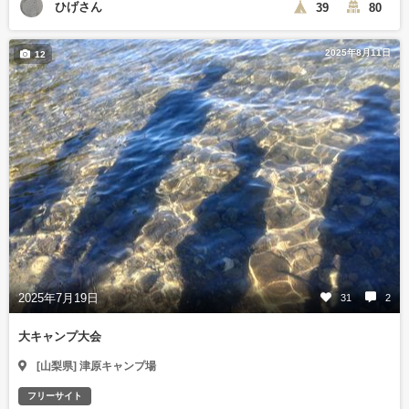
ひげさん
39
80
2025年8月11日
12
2025年7月19日
31
2
大キャンプ大会
[山梨県] 津原キャンプ場
フリーサイト