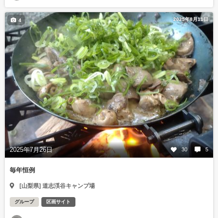
2025年8月11日
4
2025年7月26日
30
5
毎年恒例
[山梨県] 道志渓谷キャンプ場
グループ
区画サイト