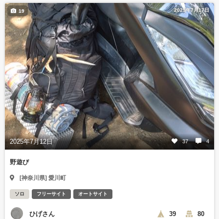
2025年7月17日
19
2025年7月12日
37
4
野遊び
[神奈川県] 愛川町
ソロ
フリーサイト
オートサイト
ひげさん
39
80