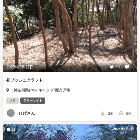
2025年3月22日
37
1
初ブッシュクラフト
[神奈川県] マイキャンプ 横浜 戸塚
ソロ
フリーサイト
ひげさん
39
80
2025年5月6日
17