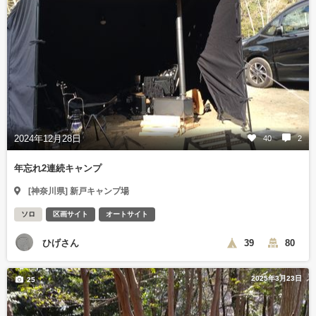
2024年12月28日
40
2
年忘れ2連続キャンプ
[神奈川県] 新戸キャンプ場
ソロ
区画サイト
オートサイト
ひげさん
39
80
2025年3月23日
25