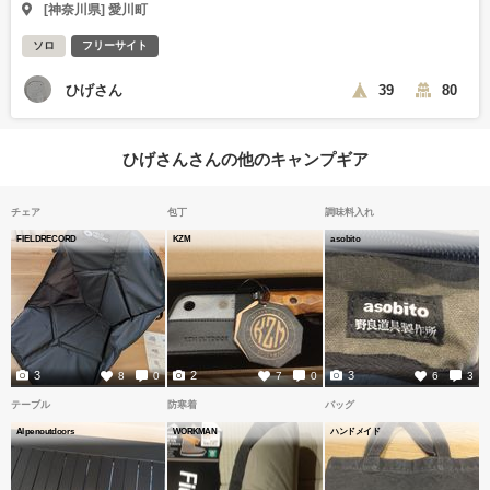
[神奈川県] 愛川町
ソロ
フリーサイト
ひげさん
39
80
ひげさんさんの他のキャンプギア
チェア
包丁
調味料入れ
FIELDRECORD
KZM
asobito
3
2
3
8
0
7
0
6
3
テーブル
防寒着
バッグ
Alpenoutdoors
WORKMAN
ハンドメイド