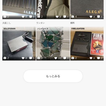
2
2
4
6
0
3
0
4
0
火起こし
ランタン
燃料
SOLSTICKAN
ハンドメイド
FIRELIGHTERS
2
4
2
8
0
10
0
9
0
もっとみる