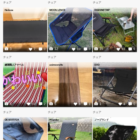
チェア
チェア
チェア
Helinox
MOON LENCE
05SHINETRIP
3
12
15
7
0
10
0
12
0
チェア
チェア
チェア
縫製職人アナベル
asimocrafts
DOD
8
5
1
14
2
8
1
4
0
チェア
チェア
チェア
DESERTFOX
Hilander
ノーブランド