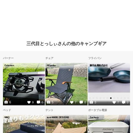
三代目とっしぃさんの他のキャンプギア
バーナー
チェア
フライパン
Coleman
Hilander
藤田金属株式会社
6
5
3
9
0
7
0
7
0
ベッド
テント
ポータブル電源
WAQ
tent-MARK DESIGNS
Jackery