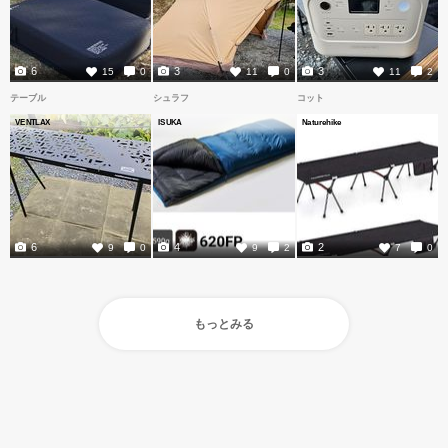
6
3
3
15
0
11
0
11
2
テーブル
シュラフ
コット
VENTLAX
ISUKA
Naturehike
6
4
2
9
0
9
2
7
0
もっとみる