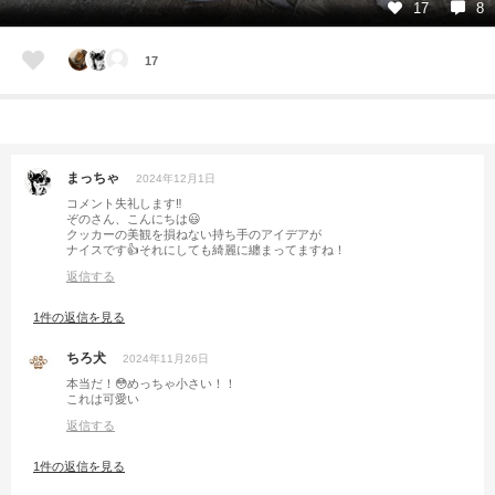
17
8
17
まっちゃ
2024年12月1日
コメント失礼します‼︎
ぞのさん、こんにちは😃
クッカーの美観を損ねない持ち手のアイデアが
ナイスです👍それにしても綺麗に纏まってますね！
返信する
1件の返信を見る
ちろ犬
2024年11月26日
本当だ！😳めっちゃ小さい！！
これは可愛い
返信する
1件の返信を見る