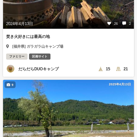
2024年4月13日
26
2
焚き火好きには最高の地
[福井県] ガラガラ山キャンプ場
ファミリー
区画サイト
だらだらDUOキャンプ
15
21
2025年4月13日
9