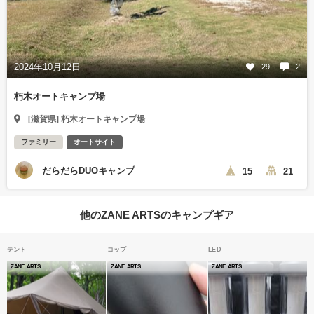
2024年10月12日
29
2
朽木オートキャンプ場
[滋賀県] 朽木オートキャンプ場
ファミリー
オートサイト
だらだらDUOキャンプ
15
21
他のZANE ARTSのキャンプギア
テント
コップ
LED
ZANE ARTS
ZANE ARTS
ZANE ARTS