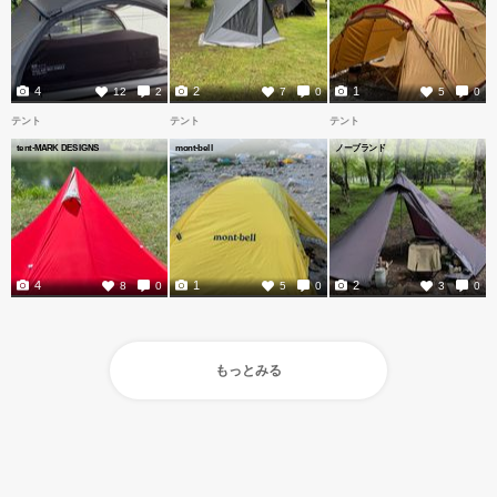
4
2
1
12
2
7
0
5
0
テント
テント
テント
tent-MARK DESIGNS
mont-bell
ノーブランド
4
1
2
8
0
5
0
3
0
もっとみる