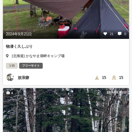
2024年9月21日
21
0
物凄く久しぶり
[北海道] かなやま湖畔キャンプ場
ソロ
フリーサイト
放浪癖
15
15
2025年5月3日
4