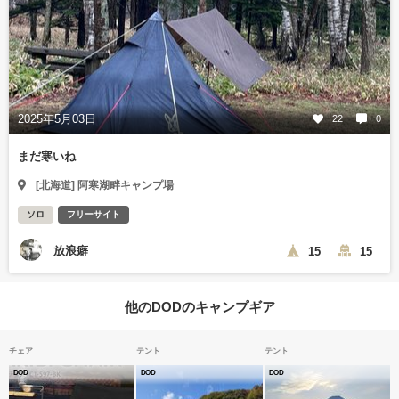
2025年5月03日
22
0
まだ寒いね
[北海道] 阿寒湖畔キャンプ場
ソロ
フリーサイト
放浪癖
15
15
他のDODのキャンプギア
チェア
テント
テント
DOD
DOD
DOD