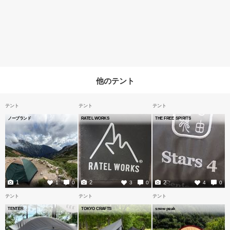
他のテント
テント
テント
テント
ノーブランド
RATEL WORKS
THE FREE SPIRITS
1
2
2
1
0
3
0
4
0
テント
テント
テント
TENTER
TOKYO CRAFTS
snow peak