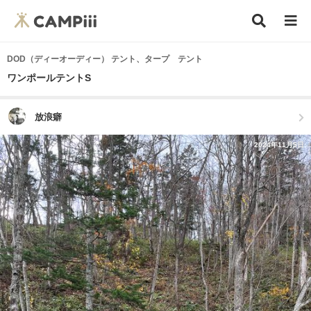
DOD（ディーオーディー） テント、タープ テント
ワンポールテントS
放浪癖
2024年11月5日