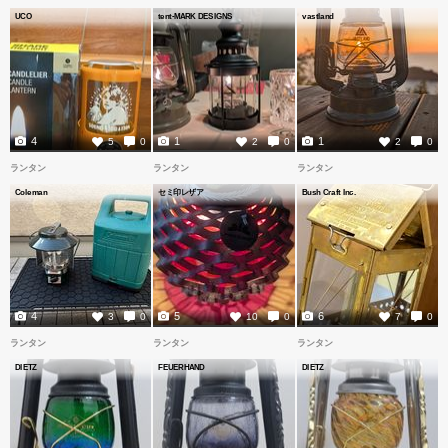
UCO
tent-MARK DESIGNS
vastland
4
1
1
5
0
2
0
2
0
ランタン
ランタン
ランタン
Coleman
セミ印レザア
Bush Craft Inc.
4
5
6
3
0
10
0
7
0
ランタン
ランタン
ランタン
DIETZ
FEUERHAND
DIETZ