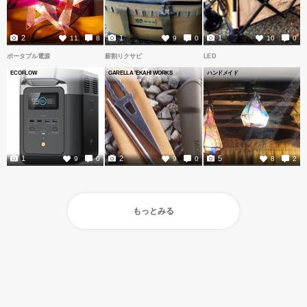
2
1
1
11
8
9
0
10
0
ポータブル電源
薪割りクサビ
LED
ECOFLOW
GARELLA 'EKAHI WORKS
ハンドメイド
1
2
5
9
0
9
0
8
2
もっとみる