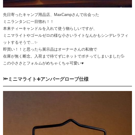
先日寄ったキャンプ用品店、MaxCampさんで出会った
ミニランタンに一目惚れ！！
本来ティーキャンドルを入れて使う物らしいですが、
ミニマライトやゴールゼロの様な小さいライトなんかもシンデレラフィ
ットするそうで…✨
即買い！！と思ったら展示品はオーナーさんの私物で
在庫が無く断念。入荷まで待てずにネットでポチってしまいました💦
この小ささとフォルムがめちゃくちゃ可愛い♥️
🔦ミニマライト➕アンバーグローブ仕様