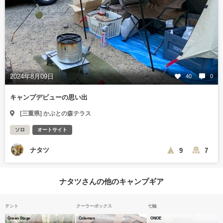
2024年8月09日
40
0
キャンプデビューの思い出
[三重県] かぶとの森テラス
ソロ
オートサイト
ナタツ
9
7
ナタツさんの他のキャンプギア
テント
クーラーボックス
七輪
Green Stage
Coleman
ONOE