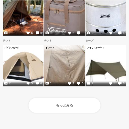
1
1
2
6
0
5
0
6
0
テント
テント
タープ
パイクスピーク
ドンキ？
アイリスオーヤマ
2
1
1
5
0
3
0
4
0
もっとみる