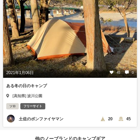
2021年1月06日
45
0
ある冬の日のキャンプ
[高知県] 波川公園
ソロ
フリーサイト
土佐のボンファイヤマン
20
45
他のノーブランドのキャンプギア