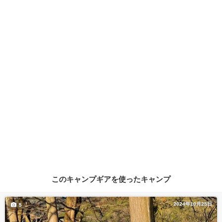
このキャンプギアを使ったキャンプ
2024年10月25日
5