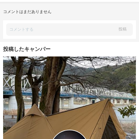
コメントはまだありません
投稿
投稿したキャンパー