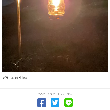
ガラスにはHeiwa
このキャンプギアをシェアする