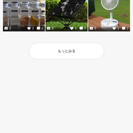
2
3
5
3
0
5
0
3
2
もっとみる