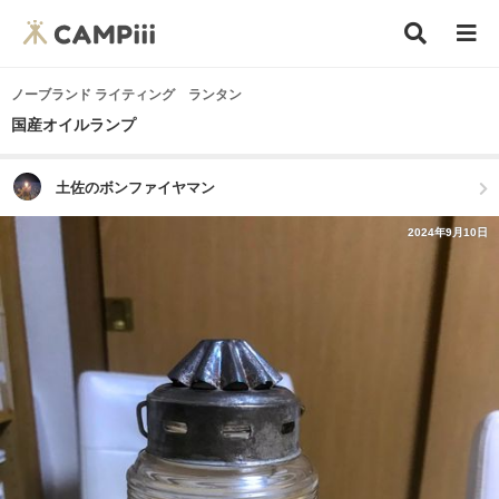
ノーブランド ライティング ランタン
国産オイルランプ
土佐のボンファイヤマン
2024年9月10日