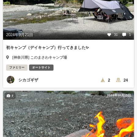
2024年9月21日
31
1
初キャンプ（デイキャンプ）行ってきました✨
[神奈川県] このまさわキャンプ場
ファミリー
オートサイト
シカゴギザ
2
24
2024年10月15日
7