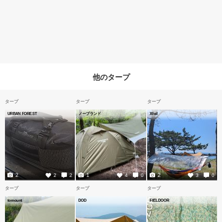
他のタープ
タープ
タープ
タープ
URBAN FOREST
ノーブランド
Xfoil
2
1
2
2
2
4
0
3
0
タープ
タープ
タープ
tomount
DOD
FIELDOOR