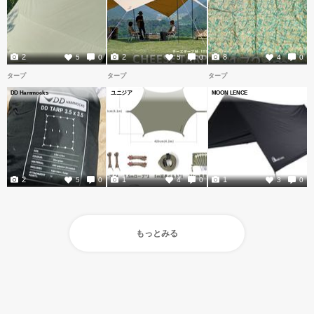
2
2
8
5
0
5
0
4
0
タープ
タープ
タープ
DD Hammocks
ユニジア
MOON LENCE
2
1
1
5
0
4
0
3
0
もっとみる