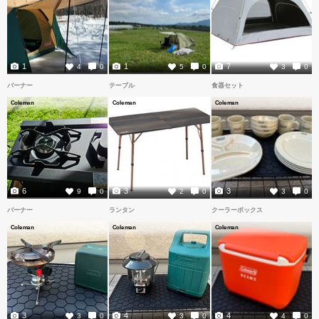
1
1
7
4
0
5
0
3
0
バーナー
テーブル
食器セット
Coleman
Coleman
Coleman
6
3
3
9
0
2
0
3
0
バーナー
ランタン
クーラーボックス
Coleman
Coleman
Coleman
3
4
4
3
0
3
0
4
0