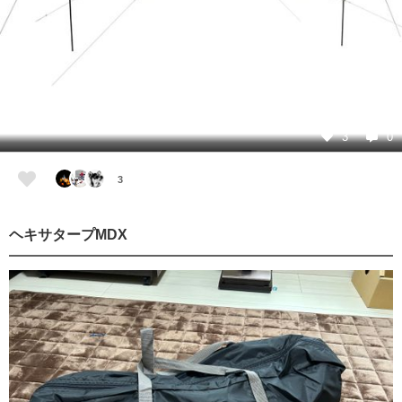
3
0
3
ヘキサタープMDX