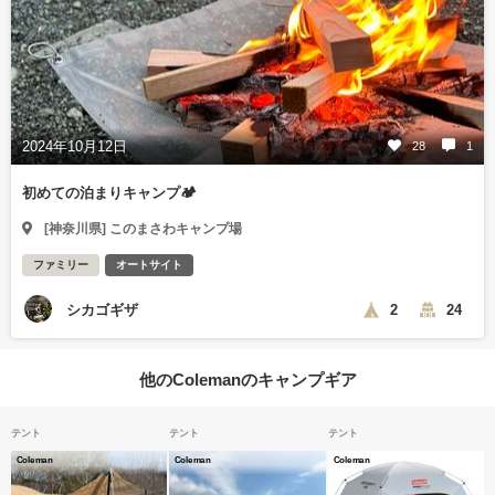
2024年10月12日
28
1
初めての泊まりキャンプ🏕️
[神奈川県] このまさわキャンプ場
ファミリー
オートサイト
シカゴギザ
2
24
他のColemanのキャンプギア
テント
テント
テント
Coleman
Coleman
Coleman