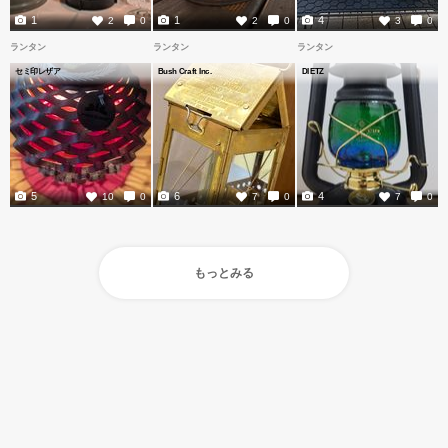
1
1
4
2
0
2
0
3
0
ランタン
ランタン
ランタン
セミ印レザア
Bush Craft Inc.
DIETZ
5
6
4
10
0
7
0
7
0
もっとみる