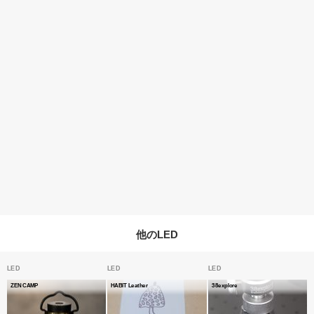
他のLED
LED
LED
LED
ZEN CAMP
HABIT Leather
38explore