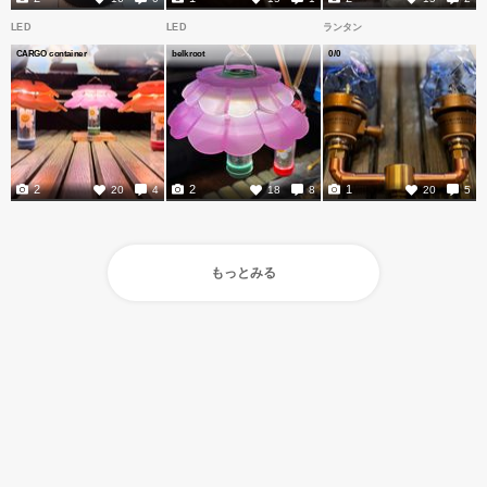
LED
LED
ランタン
CARGO container
belkroot
0/0
2
2
1
20
4
18
8
20
5
もっとみる