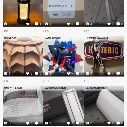
2
4
3
9
4
5
0
3
0
LED
LED
LED
BELKROOT
NATAL DESIGN
HYSTERIC GLAMOUR
3
3
3
5
0
7
0
4
0
LED
LED
LED
CARRY THE SUN
CARGO CONTAINER
CARGO CONTAINER
3
3
2
3
0
3
0
2
0