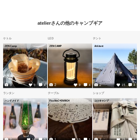
atelierさんの他のキャンプギア
ケトル
LED
テント
ZEN Camp
ZEN CAMP
Arkitent
3
2
2
8
4
9
4
15
4
ランタン
テーブル
ショップ
ハンドメイド
FicxMoC×ENRICH
コトキャンプ
2
1
2
16
0
15
1
15
2