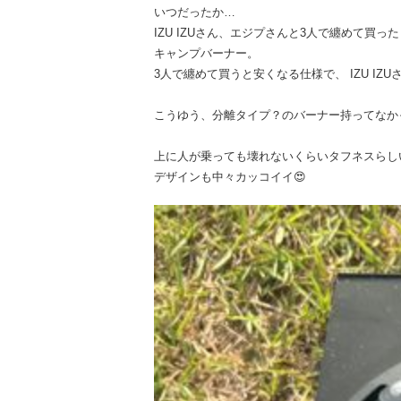
いつだったか…
IZU IZUさん、エジプさんと3人で纏めて買った
キャンプバーナー。
3人で纏めて買うと安くなる仕様で、 IZU IZ
こうゆう、分離タイプ？のバーナー持ってなかった
上に人が乗っても壊れないくらいタフネスらし
デザインも中々カッコイイ😍