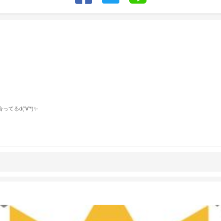
るd('∀'*)✨