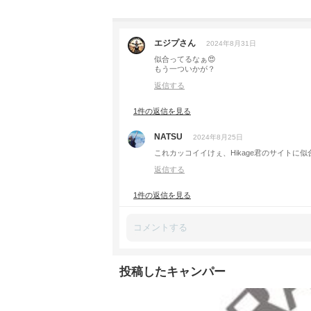
エジプさん
2024年8月31日
似合ってるなぁ😍
もう一ついかが？
返信する
1件の返信を見る
NATSU
2024年8月25日
これカッコイイけぇ、Hikage君のサイトに似合って
返信する
1件の返信を見る
投稿したキャンパー