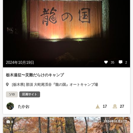
2024年10月19日
35
2
栃木遠征〜災難だらけのキャンプ
[栃木県] 那須 大蛇尾渓谷『龍の国』オートキャンプ場
ソロ
区画サイト
たかお
17
27
2024年11月17日
8