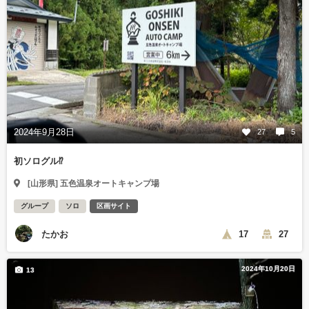
2024年9月28日
27
5
初ソログル⁉︎
[山形県] 五色温泉オートキャンプ場
グループ
ソロ
区画サイト
たかお
17
27
2024年10月20日
13