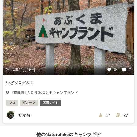
2024年11月16日
34
7
いざソログル！
[福島県] ＡＣＮあぶくまキャンプランド
ソロ
グループ
区画サイト
たかお
17
27
他のNaturehikeのキャンプギア