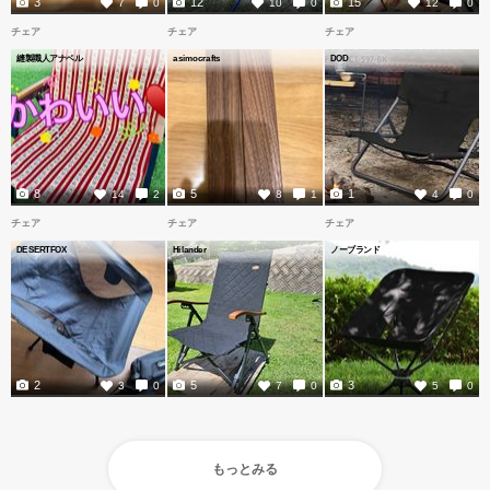
3
12
15
7
0
10
0
12
0
チェア
チェア
チェア
縫製職人アナベル
asimocrafts
DOD
8
5
1
14
2
8
1
4
0
チェア
チェア
チェア
DESERTFOX
Hilander
ノーブランド
2
5
3
3
0
7
0
5
0
もっとみる