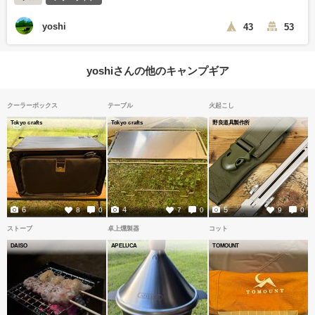
yoshi
43
53
yoshiさんの他のキャンプギア
クーラーボックス
テーブル
火起こし
Tokyo crafts
Tokyo crafts
野良道具製作所
6
4
5
8
0
7
0
9
0
ストーブ
卓上燻製器
コット
DAISO
APELUCA
TOMOUNT