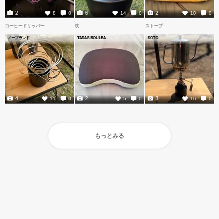
2
6
2
8
0
14
0
10
0
コーヒードリッパー
枕
ストーブ
ノーブランド
TARAS BOULBA
SOTO
4
2
3
11
0
5
0
16
0
もっとみる