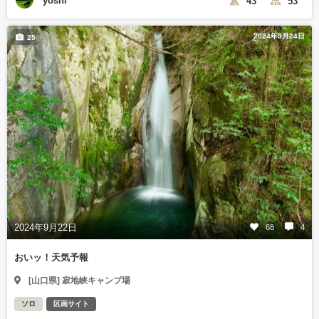
yoshi
43
53
2024年9月24日
25
2024年9月22日
68
4
おいッ！天気予報
[山口県] 寂地峡キャンプ場
ソロ
区画サイト