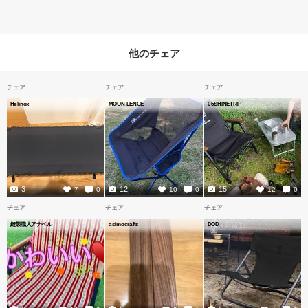
他のチェア
チェア
チェア
チェア
Helinox
MOON LENCE
05SHINETRIP
3
12
15
7
0
10
0
12
0
チェア
チェア
チェア
縫製職人アナベル
asimocrafts
DOD