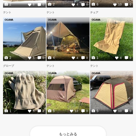
2
2
6
6
0
4
0
10
0
テント
テント
チェア
OGAWA
OGAWA
OGAWA
2
4
1
5
0
4
0
8
0
グローブ
テント
テント
OGAWA
OGAWA
OGAWA
1
5
5
5
0
12
0
10
0
もっとみる