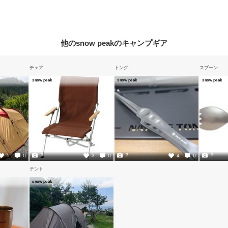
他のsnow peakのキャンプギア
チェア
トング
スプーン
snow peak
snow peak
snow peak
2
2
2
5
0
3
0
4
0
テント
snow peak