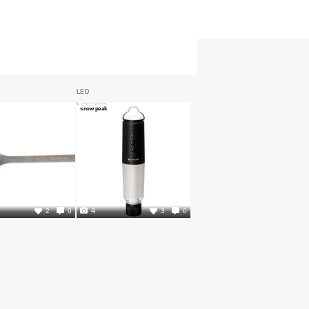
LED
snow peak
4
2
0
3
0