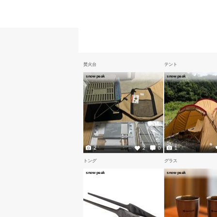
焚火台
テント
snow peak
snow peak
2
1
2
0
トング
グラス
snow peak
snow peak