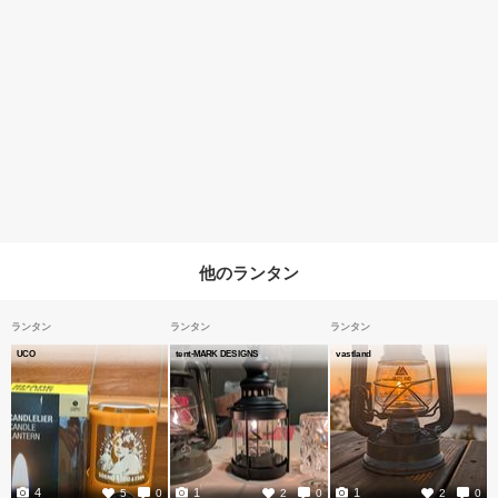
他のランタン
ランタン
ランタン
ランタン
UCO
tent-MARK DESIGNS
vastland
4
1
1
5
0
2
0
2
0