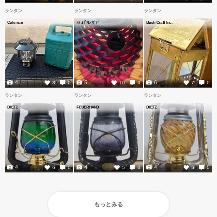
ランタン
ランタン
ランタン
Coleman
セミ印レザア
Bush Craft Inc.
4
5
6
3
0
10
0
7
0
ランタン
ランタン
ランタン
DIETZ
FEUERHAND
DIETZ
4
4
4
6
0
5
0
5
0
もっとみる