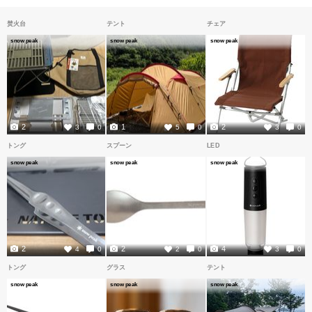
焚火台
テント
チェア
snow peak
snow peak
snow peak
2
1
2
3
0
5
0
3
0
トング
スプーン
LED
snow peak
snow peak
snow peak
2
2
4
4
0
2
0
3
0
トング
グラス
テント
snow peak
snow peak
snow peak