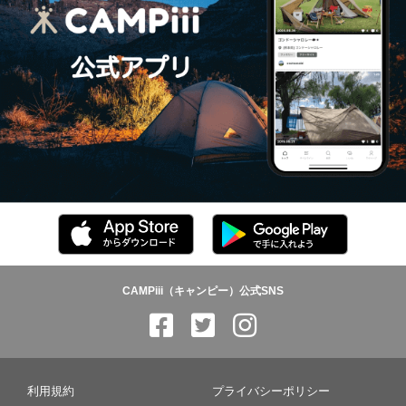
CAMPiii（キャンピー）公式SNS
利用規約
プライバシーポリシー