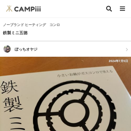
ノーブランド ヒーティング コンロ
鉄製ミニ五徳
ぼっちオヤジ
2024年7月5日