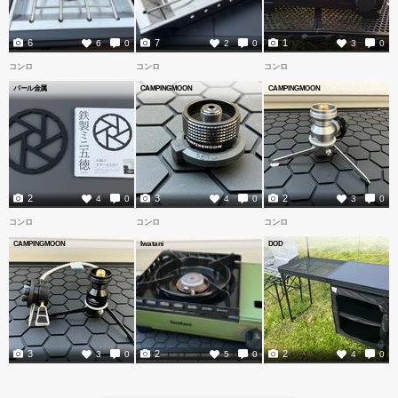
6
7
1
6
0
2
0
3
0
コンロ
コンロ
コンロ
パール金属
CAMPINGMOON
CAMPINGMOON
2
3
2
4
0
4
0
3
0
コンロ
コンロ
コンロ
CAMPINGMOON
Iwatani
DOD
3
2
2
3
0
5
0
4
0