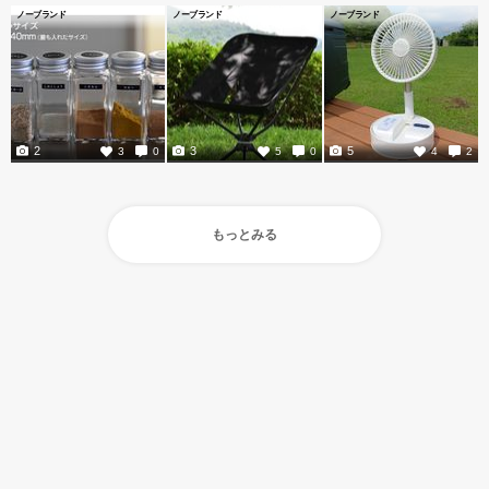
ノーブランド
ノーブランド
ノーブランド
2
3
5
3
0
5
0
4
2
もっとみる