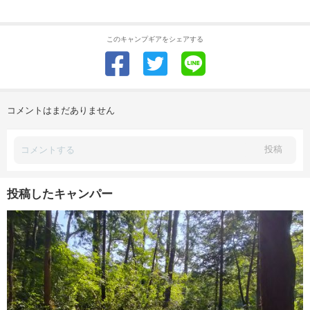
このキャンプギアをシェアする
コメントはまだありません
投稿
投稿したキャンパー